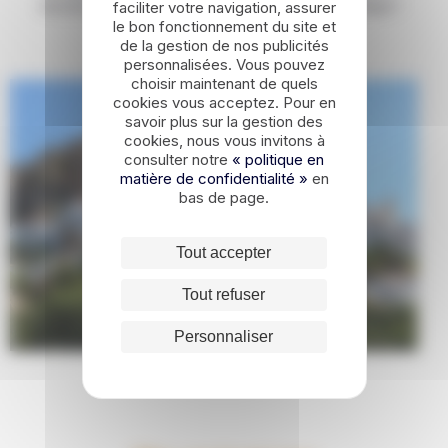
encore plus loin dans le temps, jusqu’au Paléolithique !
faciliter votre navigation, assurer
le bon fonctionnement du site et
de la gestion de nos publicités
personnalisées. Vous pouvez
choisir maintenant de quels
cookies vous acceptez. Pour en
savoir plus sur la gestion des
cookies, nous vous invitons à
consulter notre
« politique en
matière de confidentialité »
en
bas de page.
Tout accepter
Tout refuser
Personnaliser
jimenezar