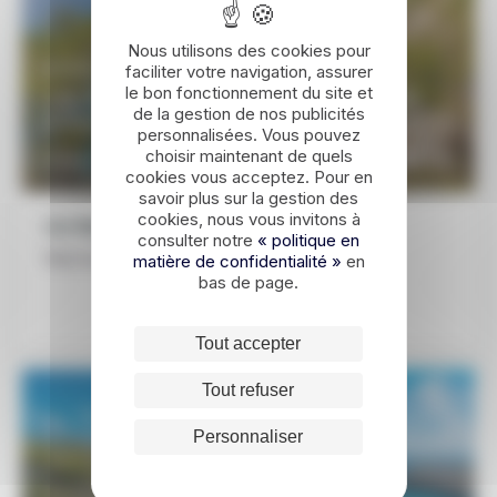
Nous utilisons des cookies pour
faciliter votre navigation, assurer
8 JOURS / 7 NUITS
le bon fonctionnement du site et
Les Baléares côté nature, Majorque
de la gestion de nos publicités
d'Ouest en Est
personnalisées. Vous pouvez
choisir maintenant de quels
1650€
DÉCOUVRIR
À partir de
cookies vous acceptez. Pour en
savoir plus sur la gestion des
cookies, nous vous invitons à
Les étapes de ce voyage
consulter notre
« politique en
Majorque
matière de confidentialité »
en
bas de page.
Tout accepter
Tout refuser
Personnaliser